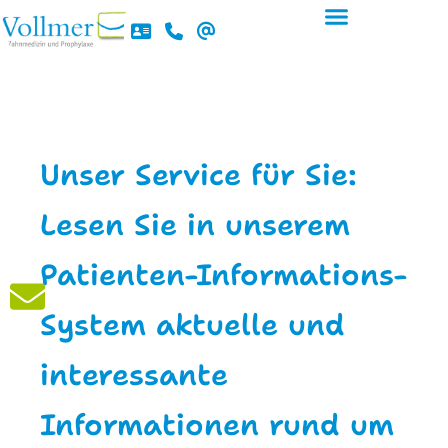
Inhalt
Zum
springen
Inhalt
Gesunde schöne Zähne
springen
Unser Service für Sie:
Lesen Sie in unserem
Patienten-Informations-
System aktuelle und
interessante
Informationen rund um